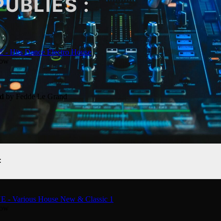
PUBLIES :
:
: