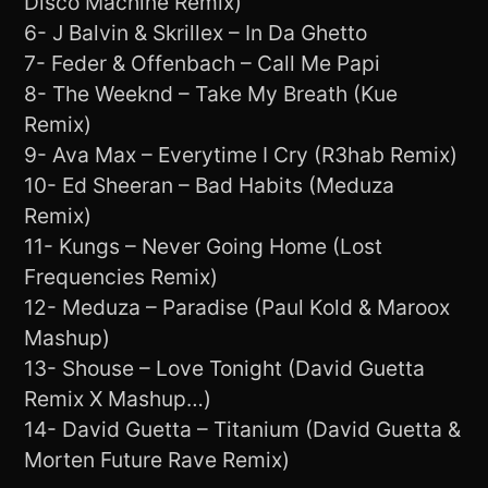
Disco Machine Remix)
6- J Balvin & Skrillex – In Da Ghetto
7- Feder & Offenbach – Call Me Papi
8- The Weeknd – Take My Breath (Kue
Remix)
9- Ava Max – Everytime I Cry (R3hab Remix)
10- Ed Sheeran – Bad Habits (Meduza
Remix)
11- Kungs – Never Going Home (Lost
Frequencies Remix)
12- Meduza – Paradise (Paul Kold & Maroox
Mashup)
13- Shouse – Love Tonight (David Guetta
Remix X Mashup…)
14- David Guetta – Titanium (David Guetta &
Morten Future Rave Remix)