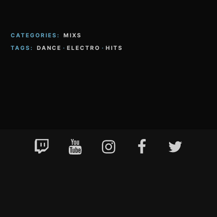
CATEGORIES:
MIXS
TAGS:
DANCE
·
ELECTRO
·
HITS
Footer
Twitch
YouTube
Instagram
Facebook
Twitter
Content