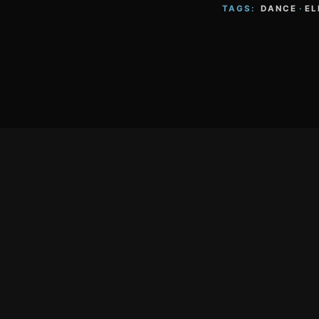
TAGS:
DANCE
·
EL
Footer
Content