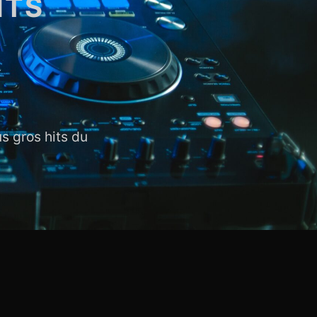
ITS
us gros hits du