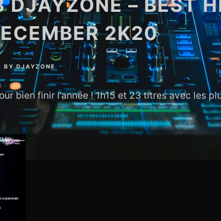
8 DJAYZONE – BEST H
DECEMBER 2K20
0
BY
DJAYZONE
r bien finir l’année ! 1h15 et 23 titres avec les pl