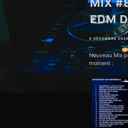
MIX #
EDM 
4 DÉCEMBRE 202
Nouveau Mix pou
moment :